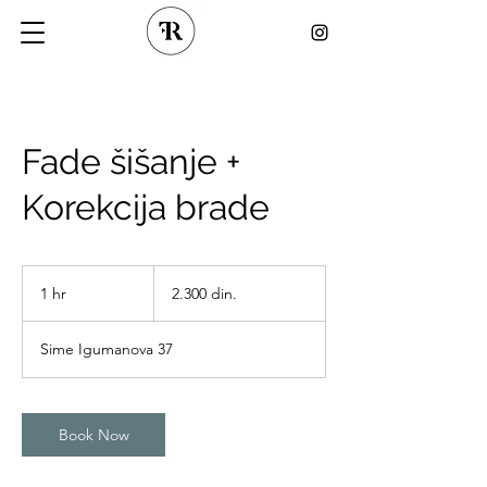
Fade šišanje +
Korekcija brade
2.300
srpskih
1 hr
1
2.300 din.
dinara
h
Sime Igumanova 37
Book Now