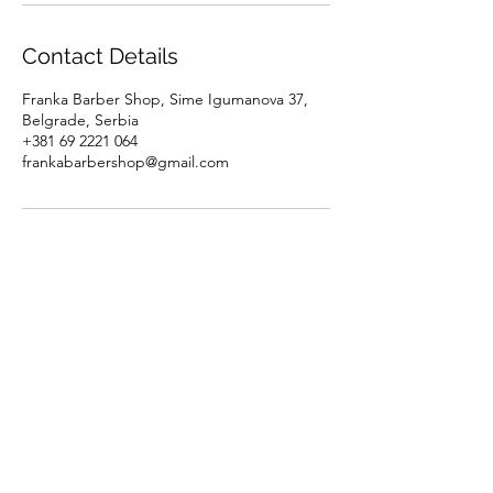
Contact Details
Franka Barber Shop, Sime Igumanova 37,
Belgrade, Serbia
+381 69 2221 064
frankabarbershop@gmail.com
FRANKA BARBERSHOP
UVEK TU ZA VAS
PON-PET: 10-20h
SUB: 08-16h
069/222-1064
Često postavljena pitanja