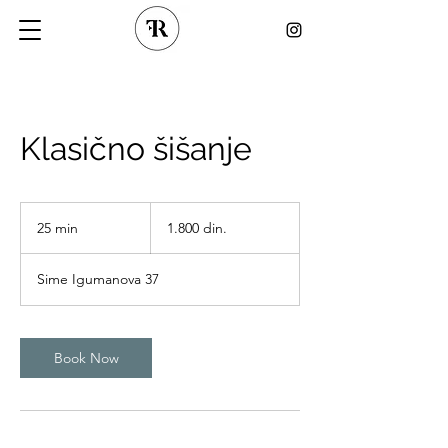
Klasično šišanje
1.800
srpskih
25 min
2
1.800 din.
dinara
5
m
Sime Igumanova 37
i
n
Book Now