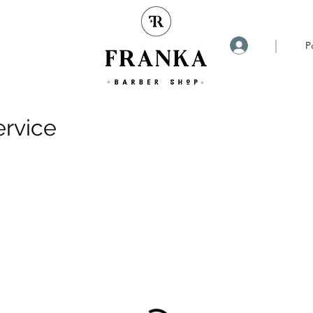
|
P
ervice