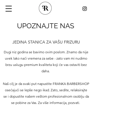
UPOZNAJTE NAS
JEDINA STANICA ZA VAŠU FRIZURU
Dugi niz godina se bavimo ovim poslom. Znamo da nije
uvek lako naći vremena za sebe - zato vam mi nudimo
brzu uslugu premium kvaliteta koji će vas ostaviti bez
daha.
Naš cilj je da svaki put napustite FRANKA BARBERSHOP
osećajući se lepše nego ikad. Zato, sedite, relaksirajte
se i dopustite našem veštom profesionalnom osoblju da
se pobine za Vas. Za više informacija, pozvati.