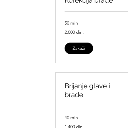
Korekcija brade
50 min
2.000
2.000 din.
srpskih
dinara
Zakaži
Brijanje glave i
brade
40 min
1.400
1.400 din.
srpskih