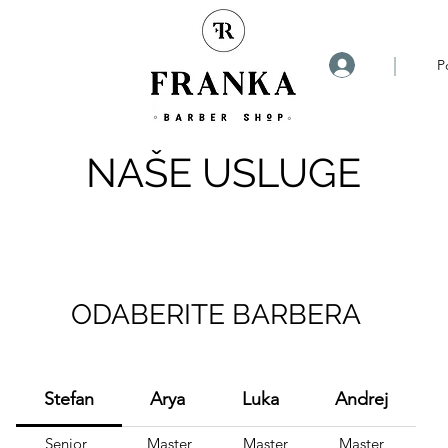
|
P
NAŠE USLUGE
ODABERITE BARBERA
Stefan
Arya
Luka
Andrej
Senior
Master
Master
Master