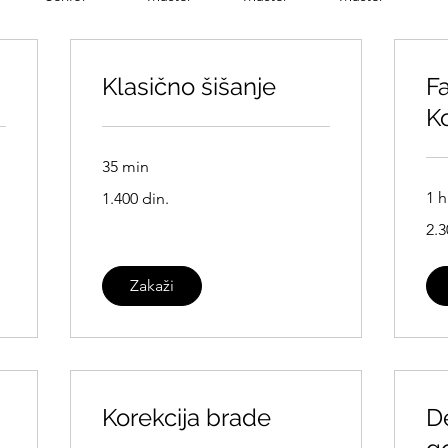
Klasično šišanje
Fa
K
35 min
1.400
1 h
1.400 din.
srpskih
dinara
2.30
2.3
srps
dina
Zakaži
Korekcija brade
De